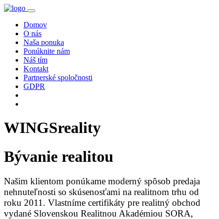
Domov
O nás
Naša ponuka
Ponúknite nám
Náš tím
Kontakt
Partnerské spoločnosti
GDPR
WINGSreality
Bývanie realitou
Našim klientom ponúkame moderný spôsob predaja
nehnuteľnosti so skúsenosťami na realitnom trhu od
roku 2011. Vlastníme certifikáty pre realitný obchod
vydané Slovenskou Realitnou Akadémiou SORA,