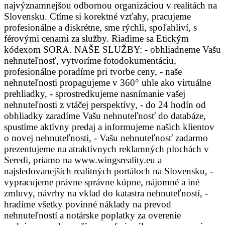
najvýznamnejšou odbornou organizáciou v realitách na
Slovensku. Ctíme si korektné vzťahy, pracujeme
profesionálne a diskrétne, sme rýchli, spoľahliví, s
férovými cenami za služby. Riadime sa Etickým
kódexom SORA. NAŠE SLUŽBY: - obhliadneme Vašu
nehnuteľnosť, vytvoríme fotodokumentáciu,
profesionálne poradíme pri tvorbe ceny, - naše
nehnuteľnosti propagujeme v 360° uhle ako virtuálne
prehliadky, - sprostredkujeme nasnímanie vašej
nehnuteľnosti z vtáčej perspektívy, - do 24 hodín od
obhliadky zaradíme Vašu nehnuteľnosť do databáze,
spustíme aktívny predaj a informujeme našich klientov
o novej nehnuteľnosti, - Vašu nehnuteľnosť zadarmo
prezentujeme na atraktívnych reklamných plochách v
Seredi, priamo na www.wingsreality.eu a
najsledovanejších realitných portáloch na Slovensku, -
vypracujeme právne správne kúpne, nájomné a iné
zmluvy, návrhy na vklad do katastra nehnuteľností, -
hradíme všetky povinné náklady na prevod
nehnuteľností a notárske poplatky za overenie