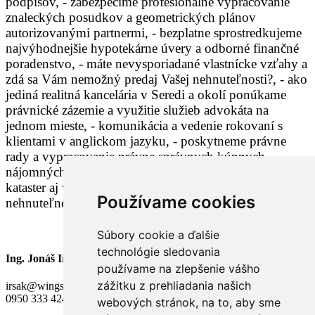
podpisov, - zabezpečíme profesionálne vypracovanie
znaleckých posudkov a geometrických plánov
autorizovanými partnermi, - bezplatne sprostredkujeme
najvýhodnejšie hypotekárne úvery a odborné finančné
poradenstvo, - máte nevysporiadané vlastnícke vzťahy a
zdá sa Vám nemožný predaj Vašej nehnuteľnosti?, - ako
jediná realitná kancelária v Seredi a okolí ponúkame
právnické zázemie a využitie služieb advokáta na
jednom mieste, - komunikácia a vedenie rokovaní s
klientami v anglickom jazyku, - poskytneme právne
rady a vypracovanie právne správnych kúpnych,
nájomných a iných typov zmlúv alebo návrhy na
kataster aj v prípade, že si sami predávate Vašu
Používame cookies
nehnuteľnosť,
Súbory cookie a ďalšie
technológie sledovania
Ing. Jonáš Irsák
používame na zlepšenie vášho
zážitku z prehliadania našich
irsak@wingsreality.eu
0950 333 424
webových stránok, na to, aby sme